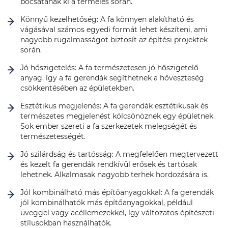
bocsátanak ki a termelés során.
Könnyű kezelhetőség: A fa könnyen alakítható és
vágásával számos egyedi formát lehet készíteni, ami
nagyobb rugalmasságot biztosít az építési projektek
során.
Jó hőszigetelés: A fa természetesen jó hőszigetelő
anyag, így a fa gerendák segíthetnek a hőveszteség
csökkentésében az épületekben.
Esztétikus megjelenés: A fa gerendák esztétikusak és
természetes megjelenést kölcsönöznek egy épületnek.
Sok ember szereti a fa szerkezetek melegségét és
természetességét.
Jó szilárdság és tartósság: A megfelelően megtervezett
és kezelt fa gerendák rendkívül erősek és tartósak
lehetnek. Alkalmasak nagyobb terhek hordozására is.
Jól kombinálható más építőanyagokkal: A fa gerendák
jól kombinálhatók más építőanyagokkal, például
üveggel vagy acéllemezekkel, így változatos építészeti
stílusokban használhatók.