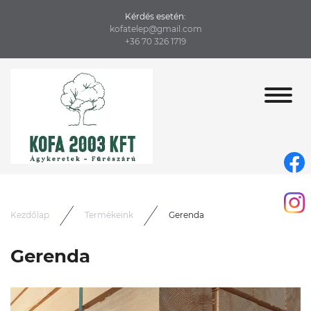
Kérdés esetén
:
kofatelep@gmail.com
+36 70 326 1719
Kezdőlap
Termékeink
Gerenda
Gerenda