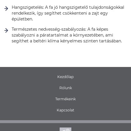
Hangszigetelés: A fa jó hangszigetelő tulajdonságokkal
rendelkezik, így segíthet csökkenteni a zajt egy
épületben.
Természetes nedvesség-szabályozás: A fa képes
szabályozni a páratartalmat a környezetében, ami
segíthet a beltéri klíma kényelmes szinten tartásában.
Kezdőlap
Rólunk
Termékeink
Kapcsolat