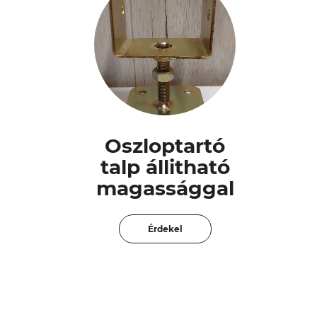
Oszloptartó
talp állitható
magassággal
Érdekel