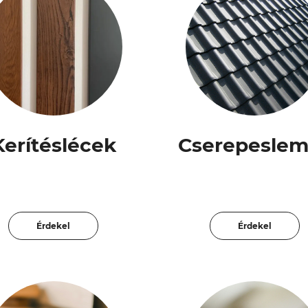
Kerítéslécek
Cserepeslem
Érdekel
Érdekel