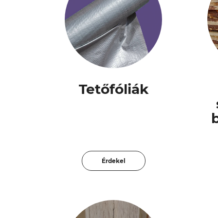
Tetőfóliák
Érdekel