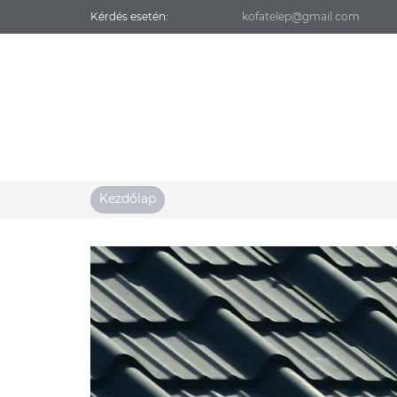
Kérdés esetén
:
kofatelep@gmail.com
Kezdőlap