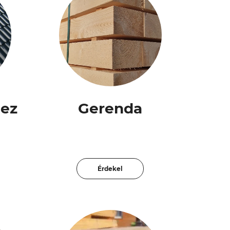
ez
Gerenda
Érdekel