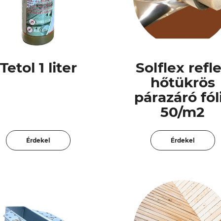
Tetol 1 liter
Solflex refl
hőtükrös
párazáró fól
50/m2
Érdekel
Érdekel