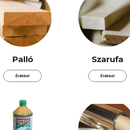
Palló
Szarufa
Érdekel
Érdekel