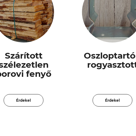
Szárított
Oszloptart
szélezetlen
rogyasztot
borovi fenyő
Érdekel
Érdekel