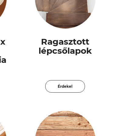
ex
Ragasztott
lépcsőlapok
ia
Érdekel