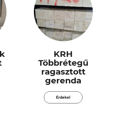
ók
KRH
t
Többrétegű
ragasztott
gerenda
Érdekel