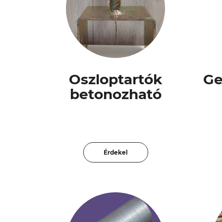
Oszloptartók
Ge
betonozható
Érdekel