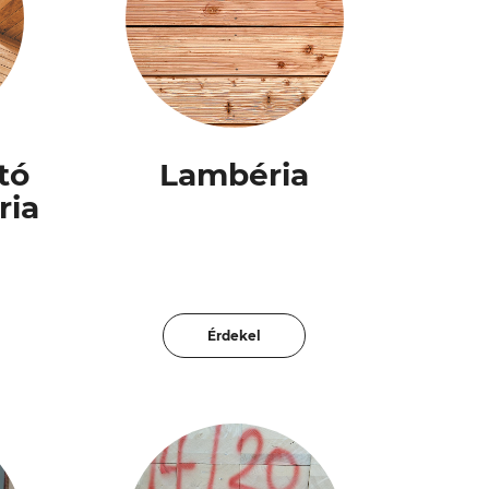
tó
Lambéria
ria
Érdekel