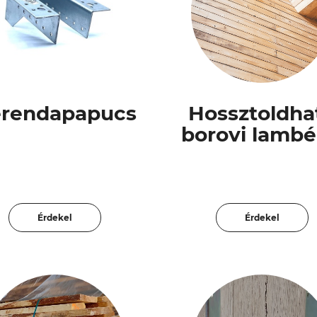
rendapapucs
Hossztoldha
borovi lambé
Érdekel
Érdekel